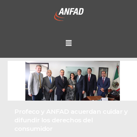
Profeco y ANFAD acuerdan cuidar y
difundir los derechos del
consumidor