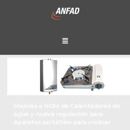
Mejoras a NOM de Calentadores de
agua y nueva regulación para
Aparatos portátiles para cocinar