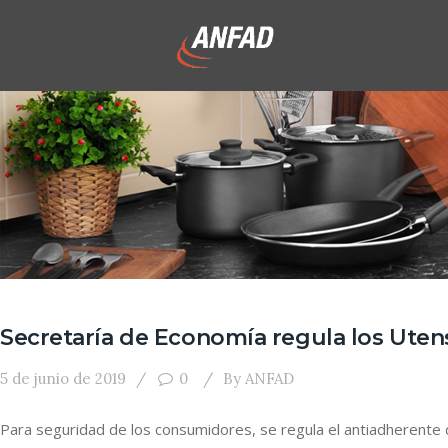
Secretaría de Economía regula los Utens
5 de junio de 2019
0
By
ANFAD
Para seguridad de los consumidores, se regula el antiadherente d