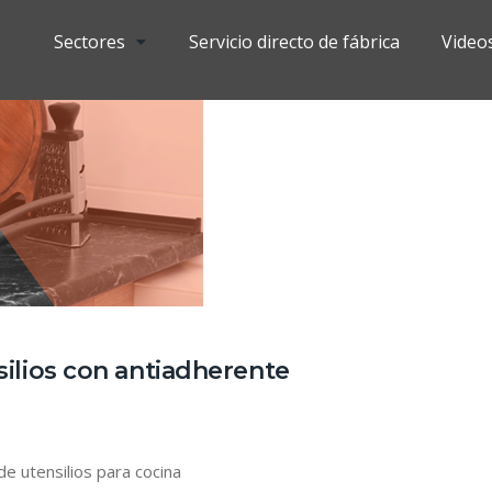
Sectores
Servicio directo de fábrica
Video
ilios con antiadherente
e utensilios para cocina