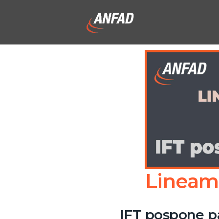
Lineami
IFT pospone p