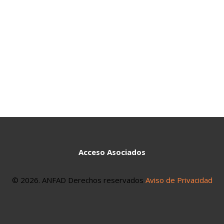
NOM-003-SCFI-2014 – Productos eléctricos.
Especificaciones de seguridad
Piso
VER NORMA
NOM-024-SCFI-2013 – Información comercial para
empaques, instructivos y garantías de los productos
electrónicos, eléctricos y electrodomésticos.
VER NORMA
Acceso Asociados
© 2026. ANFAD Derechos reservados
Aviso de Privacidad